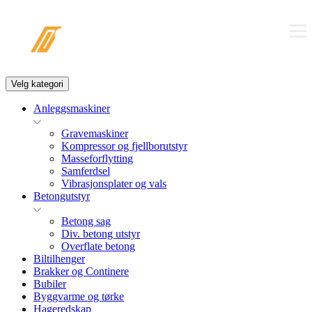
Velg kategori
Anleggsmaskiner
Gravemaskiner
Kompressor og fjellborutstyr
Masseforflytting
Samferdsel
Vibrasjonsplater og vals
Betongutstyr
Betong sag
Div. betong utstyr
Overflate betong
Biltilhenger
Brakker og Continere
Bubiler
Byggvarme og tørke
Hageredskap