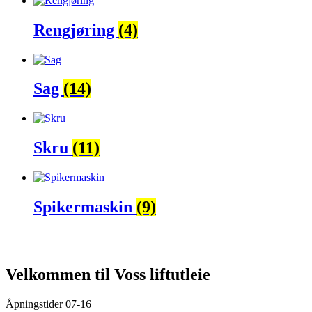
Rengjøring
(4)
Sag
(14)
Skru
(11)
Spikermaskin
(9)
Velkommen til Voss liftutleie
Åpningstider 07-16