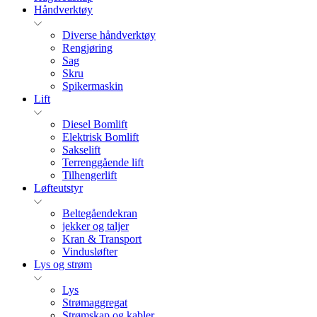
Håndverktøy
Diverse håndverktøy
Rengjøring
Sag
Skru
Spikermaskin
Lift
Diesel Bomlift
Elektrisk Bomlift
Sakselift
Terrenggående lift
Tilhengerlift
Løfteutstyr
Beltegåendekran
jekker og taljer
Kran & Transport
Vindusløfter
Lys og strøm
Lys
Strømaggregat
Strømskap og kabler