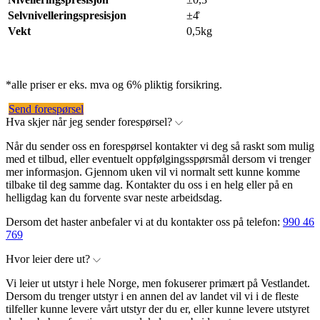
Selvnivelleringspresisjon
±4̊
Vekt
0,5kg
*alle priser er eks. mva og 6% pliktig forsikring.
Send forespørsel
Hva skjer når jeg sender forespørsel?
Når du sender oss en forespørsel kontakter vi deg så raskt som mulig
med et tilbud, eller eventuelt oppfølgingsspørsmål dersom vi trenger
mer informasjon. Gjennom uken vil vi normalt sett kunne komme
tilbake til deg samme dag. Kontakter du oss i en helg eller på en
helligdag kan du forvente svar neste arbeidsdag.
Dersom det haster anbefaler vi at du kontakter oss på telefon:
990 46
769
Hvor leier dere ut?
Vi leier ut utstyr i hele Norge, men fokuserer primært på Vestlandet.
Dersom du trenger utstyr i en annen del av landet vil vi i de fleste
tilfeller kunne levere vårt utstyr der du er, eller kunne levere utstyret