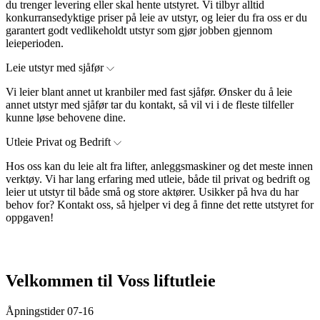
du trenger levering eller skal hente utstyret. Vi tilbyr alltid
konkurransedyktige priser på leie av utstyr, og leier du fra oss er du
garantert godt vedlikeholdt utstyr som gjør jobben gjennom
leieperioden.
Leie utstyr med sjåfør
Vi leier blant annet ut kranbiler med fast sjåfør. Ønsker du å leie
annet utstyr med sjåfør tar du kontakt, så vil vi i de fleste tilfeller
kunne løse behovene dine.
Utleie Privat og Bedrift
Hos oss kan du leie alt fra lifter, anleggsmaskiner og det meste innen
verktøy. Vi har lang erfaring med utleie, både til privat og bedrift og
leier ut utstyr til både små og store aktører. Usikker på hva du har
behov for? Kontakt oss, så hjelper vi deg å finne det rette utstyret for
oppgaven!
Velkommen til Voss liftutleie
Åpningstider 07-16