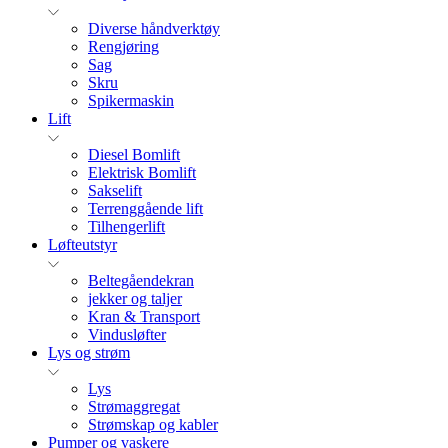
Diverse håndverktøy
Rengjøring
Sag
Skru
Spikermaskin
Lift
Diesel Bomlift
Elektrisk Bomlift
Sakselift
Terrenggående lift
Tilhengerlift
Løfteutstyr
Beltegåendekran
jekker og taljer
Kran & Transport
Vindusløfter
Lys og strøm
Lys
Strømaggregat
Strømskap og kabler
Pumper og vaskere