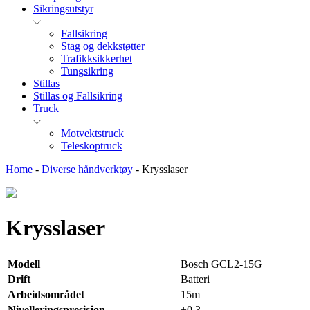
Sikringsutstyr
Fallsikring
Stag og dekkstøtter
Trafikksikkerhet
Tungsikring
Stillas
Stillas og Fallsikring
Truck
Motvektstruck
Teleskoptruck
Home
-
Diverse håndverktøy
-
Krysslaser
Krysslaser
Modell
Bosch GCL2-15G
Drift
Batteri
Arbeidsområdet
15m
Nivelleringspresisjon
±0,3