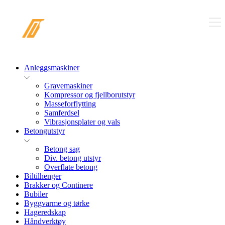
Anleggsmaskiner
Gravemaskiner
Kompressor og fjellborutstyr
Masseforflytting
Samferdsel
Vibrasjonsplater og vals
Betongutstyr
Betong sag
Div. betong utstyr
Overflate betong
Biltilhenger
Brakker og Continere
Bubiler
Byggvarme og tørke
Hageredskap
Håndverktøy