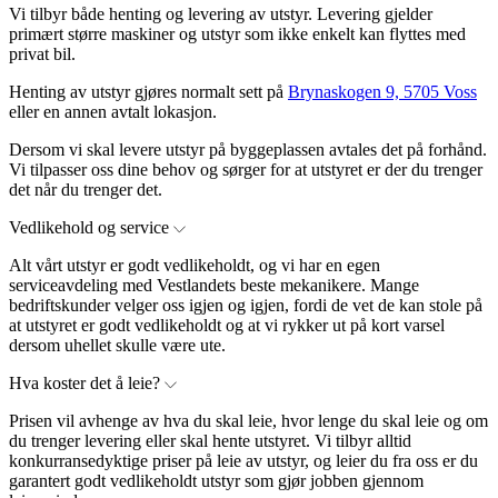
Vi tilbyr både henting og levering av utstyr. Levering gjelder
primært større maskiner og utstyr som ikke enkelt kan flyttes med
privat bil.
Henting av utstyr gjøres normalt sett på
Brynaskogen 9, 5705 Voss
eller en annen avtalt lokasjon.
Dersom vi skal levere utstyr på byggeplassen avtales det på forhånd.
Vi tilpasser oss dine behov og sørger for at utstyret er der du trenger
det når du trenger det.
Vedlikehold og service
Alt vårt utstyr er godt vedlikeholdt, og vi har en egen
serviceavdeling med Vestlandets beste mekanikere. Mange
bedriftskunder velger oss igjen og igjen, fordi de vet de kan stole på
at utstyret er godt vedlikeholdt og at vi rykker ut på kort varsel
dersom uhellet skulle være ute.
Hva koster det å leie?
Prisen vil avhenge av hva du skal leie, hvor lenge du skal leie og om
du trenger levering eller skal hente utstyret. Vi tilbyr alltid
konkurransedyktige priser på leie av utstyr, og leier du fra oss er du
garantert godt vedlikeholdt utstyr som gjør jobben gjennom