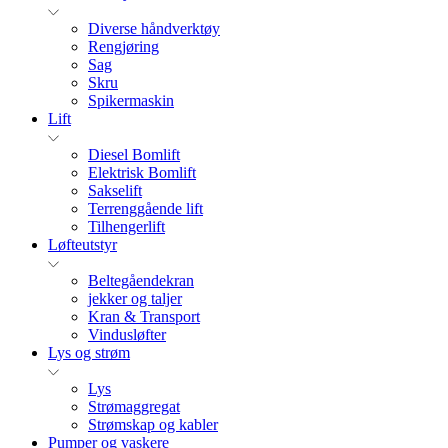
Diverse håndverktøy
Rengjøring
Sag
Skru
Spikermaskin
Lift
Diesel Bomlift
Elektrisk Bomlift
Sakselift
Terrenggående lift
Tilhengerlift
Løfteutstyr
Beltegåendekran
jekker og taljer
Kran & Transport
Vindusløfter
Lys og strøm
Lys
Strømaggregat
Strømskap og kabler
Pumper og vaskere