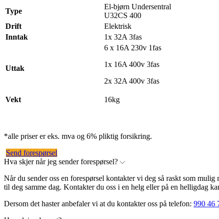
El-bjørn Undersentral
Type
U32CS 400
Drift
Elektrisk
Inntak
1x 32A 3fas
6 x 16A 230v 1fas
1x 16A 400v 3fas
Uttak
2x 32A 400v 3fas
Vekt
16kg
*alle priser er eks. mva og 6% pliktig forsikring.
Send forespørsel
Hva skjer når jeg sender forespørsel?
Når du sender oss en forespørsel kontakter vi deg så raskt som mulig
til deg samme dag. Kontakter du oss i en helg eller på en helligdag ka
Dersom det haster anbefaler vi at du kontakter oss på telefon:
990 46 