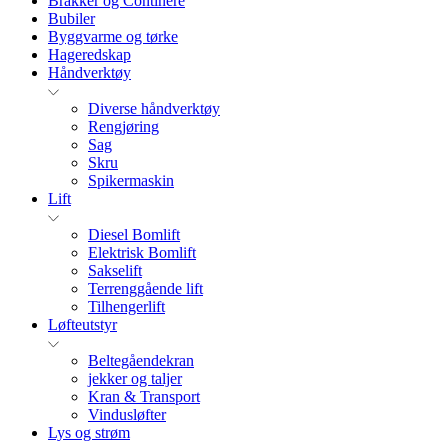
Brakker og Continere
Bubiler
Byggvarme og tørke
Hageredskap
Håndverktøy
Diverse håndverktøy
Rengjøring
Sag
Skru
Spikermaskin
Lift
Diesel Bomlift
Elektrisk Bomlift
Sakselift
Terrenggående lift
Tilhengerlift
Løfteutstyr
Beltegåendekran
jekker og taljer
Kran & Transport
Vindusløfter
Lys og strøm