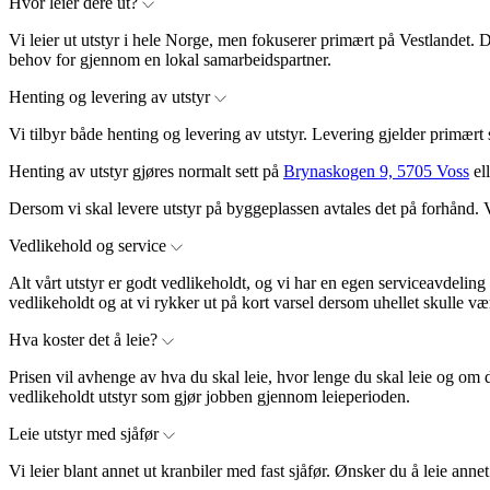
Hvor leier dere ut?
Vi leier ut utstyr i hele Norge, men fokuserer primært på Vestlandet. Der
behov for gjennom en lokal samarbeidspartner.
Henting og levering av utstyr
Vi tilbyr både henting og levering av utstyr. Levering gjelder primært 
Henting av utstyr gjøres normalt sett på
Brynaskogen 9, 5705 Voss
ell
Dersom vi skal levere utstyr på byggeplassen avtales det på forhånd. Vi 
Vedlikehold og service
Alt vårt utstyr er godt vedlikeholdt, og vi har en egen serviceavdeling
vedlikeholdt og at vi rykker ut på kort varsel dersom uhellet skulle væ
Hva koster det å leie?
Prisen vil avhenge av hva du skal leie, hvor lenge du skal leie og om du 
vedlikeholdt utstyr som gjør jobben gjennom leieperioden.
Leie utstyr med sjåfør
Vi leier blant annet ut kranbiler med fast sjåfør. Ønsker du å leie annet 