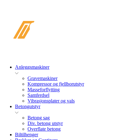
PRODUKT
Anleggsmaskiner
Gravemaskiner
Kompressor og fjellborutstyr
Masseforflytting
Samferdsel
Vibrasjonsplater og vals
Betongutstyr
Betong sag
Div. betong utstyr
Overflate betong
Biltilhenger